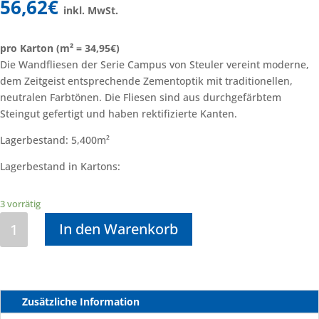
56,62
€
inkl. MwSt.
pro Karton (m² = 34,95€)
Die Wandfliesen der Serie Campus von Steuler vereint moderne,
dem Zeitgeist entsprechende Zementoptik mit traditionellen,
neutralen Farbtönen. Die Fliesen sind aus durchgefärbtem
Steingut gefertigt und haben rektifizierte Kanten.
Lagerbestand: 5,400m²
Lagerbestand in Kartons:
3 vorrätig
Aktiv
In den Warenkorb
5
Campus
sand
Menge
Zusätzliche Information